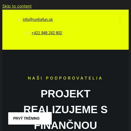
Skip to content
info@runforfun.sk
+421 948 242 802
Facebook-f
Instagram
NAŠI PODPOROVATELIA
PROJEKT
REALIZUJEME S
PRVÝ TRÉNING
FINANČNOU