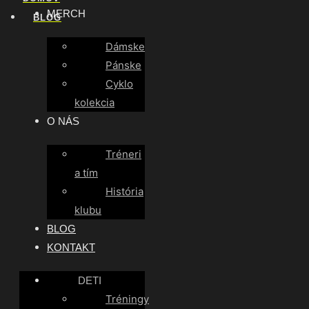
MERCH
BLOG
Dámske
Pánske
Cyklo
kolekcia
O NÁS
Tréneri
a tím
História
klubu
BLOG
KONTAKT
DETI
Tréningy