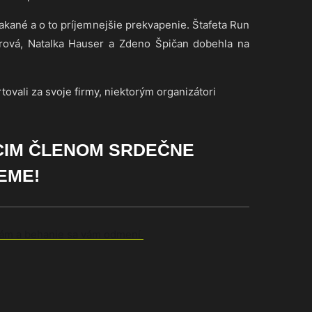
čakané a o to príjemnejšie prekvapenie. Štafeta Run
rová, Natalka Hauser a Zdeno Špičan dobehla na
tovali za svoje firmy, niektorým organizátori
CIM ČLENOM SRDEČNE
EME!
bám a behanie sa vám odmení.