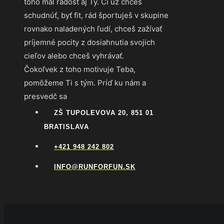
toho mal radosť aj Ty. Či už chceš
schudnúť, byť fit, rád športuješ v skupine
rovnako naladených ľudí, chceš zažívať
príjemné pocity z dosiahnutia svojich
cieľov alebo chceš vyhrávať.
Čokoľvek z toho motivuje Teba,
pomôžeme Ti s tým. Príď ku nám a
presvedč sa
ZŠ TUPOLEVOVA 20, 851 01
BRATISLAVA
+421 948 242 802
INFO@RUNFORFUN.SK