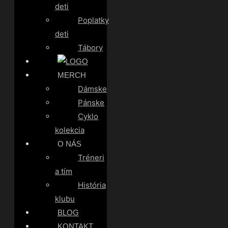
deti
Poplatky
deti
Tábory
MERCH
Dámske
Pánske
Cyklo
kolekcia
O NÁS
Tréneri
a tím
História
klubu
BLOG
KONTAKT