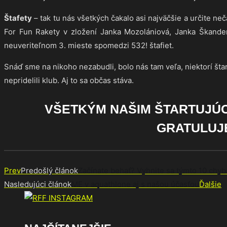
Štafety
– tak tu nás všetkých čakalo asi najväčšie a určite ne
For Fun Rakety v zložení Janka Mozolániová, Janka Škande
neuveriteľnom 3. mieste spomedzi 532! štafiet.
Snáď sme na nikoho nezabudli, bolo nás tam veľa, niektorí štar
nepridelili klub. Aj to sa občas stáva.
VŠETKÝM NAŠIM ŠTARTUJÚ
GRATULUJ
Prev
Predošlý článok
Začínate behať? Vyhnite sa týmto 10 chy
Nasledujúci článok
ME v aquathlone aj s našou účasťou
Ďalšie