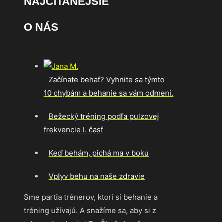
NAJČÍTANEJŠIE
O NÁS
Začínate behať? Vyhnite sa týmto
10 chybám a behanie sa vám odmení.
Bežecký tréning podľa pulzovej
frekvencie I. časť
Keď behám, pichá ma v boku
Vplyv behu na naše zdravie
Sme partia trénerov, ktorí si behanie a
tréning užívajú. A snažíme sa, aby si z