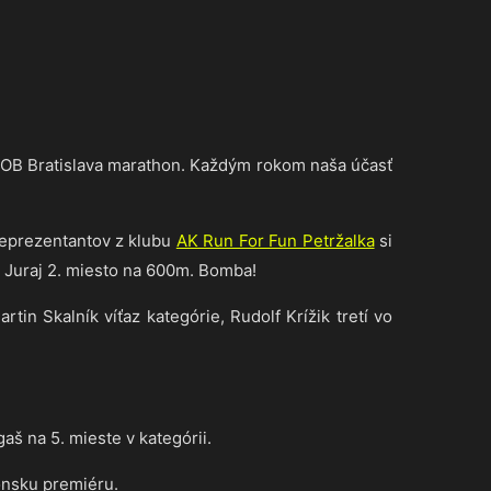
ČSOB Bratislava marathon. Každým rokom naša účasť
reprezentantov z klubu
AK Run For Fun Petržalka
si
a Juraj 2. miesto na 600m. Bomba!
tin Skalník víťaz kategórie, Rudolf Krížik tretí vo
aš na 5. mieste v kategórii.
ónsku premiéru.