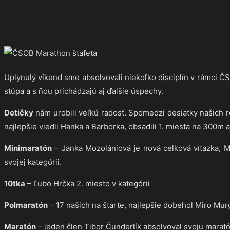
Uplynulý víkend sme absolvovali niekoľko disciplín v rámci 
stúpa a s ňou prichádzajú aj ďalšie úspechy.
Detičky
nám urobili veľkú radosť. Spomedzi desiatky našich 
najlepšie viedli Hanka a Barborka, obsadili 1. miesta na 300m 
Minimaratón
– Janka Mozolániová je nová celková víťazka, Mar
svojej kategórii.
10tka
– Ľubo Hrčka 2. miesto v kategórii
Polmaratón
– 17 našich na štarte, najlepšie dobehol Miro Murg
Maratón
– jeden člen Tibor Čunderlík absolvoval svoju marat